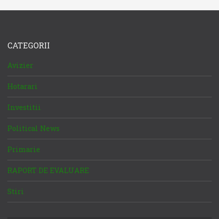
CATEGORII
Avizier
Hotarari
Investitii
Political News
Primarie
RAPORT DE EVALUARE
Stiri