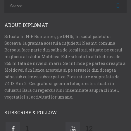
ABOUT DIPLOMAT
Situata în N-E României, pe DN15, în sudul judetului
Suceava, la granita acestuia cu judetul Neamt, comuna
Boroaia face parte din salba de localitati situate pe cursul
mijlociu al râului Moldova. Este situata la altitudinea de
355 m fata de nivelul marii. Se întinde pe partea dreapta a
Moldovei din lunca acesteia si pe terasele din dreapta
pâna sub culmea subcarpatica Plesu si are o suprafata de
74,13 Km 2 . Geografic si geomorfologic este situata în
culuarul Baia cu repercusiuni însemnate asupra climei,
vegetatiei si activitatilor umane.
SUBSCRIBE & FOLLOW
1
12