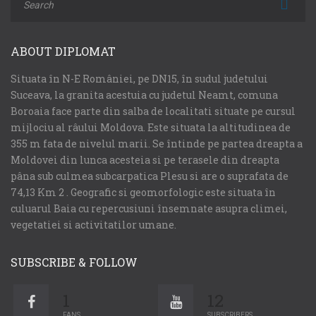
ABOUT DIPLOMAT
Situata în N-E României, pe DN15, în sudul judetului
Suceava, la granita acestuia cu judetul Neamt, comuna
Boroaia face parte din salba de localitati situate pe cursul
mijlociu al râului Moldova. Este situata la altitudinea de
355 m fata de nivelul marii. Se întinde pe partea dreapta a
Moldovei din lunca acesteia si pe terasele din dreapta
pâna sub culmea subcarpatica Plesu si are o suprafata de
74,13 Km 2 . Geografic si geomorfologic este situata în
culuarul Baia cu repercusiuni însemnate asupra climei,
vegetatiei si activitatilor umane.
SUBSCRIBE & FOLLOW
1
12
FANS
SUBSCRIBERS