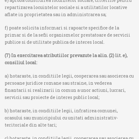
e) aproba construirea locuintelor sociale, criteriile pentru
repartizarea locuintelor sociale si a utilitatilor locative
aflate in proprietatea sau in administrarea sa;
f) poate solicita informari si rapoarte specifice de la
primar si de la sefii organismelor prestatoare de servicii
publice si de utilitate publica de interes local.
(7) In exercitarea atributiilor prevazute la alin. (2) lit. e),
consiliul local:
a) hotaraste, in conditiile legii, cooperarea sau asocierea cu
persoane juridice romane sau straine, in vederea
finantarii si realizarii in comun a unor actiuni, lucrari,
servicii sau proiecte de interes public local;
b) hotaraste, in conditiile legii, infratirea comunei,
orasului sau municipiului cu unitati administrativ-
teritoriale din alte tari;
c) hotaraste, in conditiile legii, cooperarea sau asocierea cu