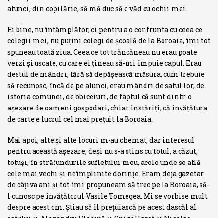
atunci, din copi­lărie, să mă duc să o văd cu ochii mei.
Ei bine, nu întâmplător, ci pentru a o confrunta cu ceea ce
colegii mei, nu puţini colegi de şcoală de la Boroaia, îmi tot
spuneau toată ziua. Ceea ce tot trăncăneau nu erau poate
verzi şi uscate, cu care ei ţineau să-mi împuie capul. Erau
destul de mândri, fără să depăşească măsura, cum trebuie
să recunosc, încă de pe atunci, erau mândri de satul lor, de
istoria comunei, de obiceiuri, de faptul că sunt dintr-o
aşezare de oameni gospodari, chiar înstăriţi, că învăţătura
de carte e lucrul cel mai preţuit la Boroaia.
Mai apoi, alte şi alte locuri m-au chemat, dar interesul
pentru această aşezare, deşi nu s-a stins cu totul, a căzut,
totuşi, în străfundurile sufletului meu, acolo unde se află
cele mai vechi şi neîmplinite dorinţe. Eram deja gazetar
de câţiva ani şi tot îmi propuneam să trec pe la Boroaia, să-
l cunosc pe învăţătorul Vasile Tomegea. Mi se vorbise mult
despre acest om. Ştiau să îl preţuiască pe acest dascăl al