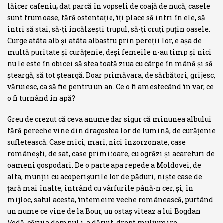
lăicer cafeniu
,
dat parcă în vopseli de coajă de nucă, casele
sunt frumoase, fără ostentaţie, îţi place să intri în ele
,
să
intri să stai, să-ţi încălzeşti trupul, să-ţi cruţi puţin oasele.
Curge atâta alb şi atâta albastru prin pereţii lor, e aşa de
multă puritate şi cură­ţenie, deşi femeile n-au timp şi nici
nu le este în obicei să stea toată ziua cu cârpe în mână şi să
şteargă, să tot şteargă. Doar primăvara, de sărbă­tori, grijesc,
văruiesc, ca să fie pentru un an. Ce o fi amestecând în var, ce
o fi turnând în apă?
Greu de crezut că ceva anume dar sigur că minunea albului
fără pereche vine din dragostea lor de lumină, de curăţenie
sufle­tească. Case mici, mari, nici înzorzonate, case
româneşti, de sat, case pri­mitoare, cu ogrăzi şi acareturi de
oameni gospodari. De o parte apa repede a Moldovei, de
alta, munţii cu acoperişurile lor de păduri, nişte case de
ţară mai înalte, intrând cu vârfurile până-n cer, şi, în
mijloc, satul acesta, întemeire veche românească, purtând
un nume ce vine de la Bour, un ostaş viteaz a lui Bogdan
Vodă, căruia domnul i-a dăruit
,
drept mulţu­mire,