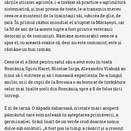
cărţile ştiinţei agricole, i-a învăţat să practice o agricultură
sistematică, şi mai presus de toate, le-a transmis mereu
ceea ce a moştenit de la înaintaşii săi, iubirea de glie, de
ţară. În primul război mondial el a luptat la Mărăşeşti, iar
la 50 de ani de la aceste lupte a fost printre veteranii
decoraţi şi de comunişti. Rămâne memorabil ceea ce a
spus el, cu această ocazie că, deşi nu este comunist, este şi
rămâne un bun român.
Ceea ce el a făcut pentru satul său a avut ecou în toată
România, Spiru Haret, Nicolae Iorga, Alexandru Vlahuţă au
ţinui să-l viziteze şi să-i cunoască experienţa. De-a lungul
anilor, mii de copii de la Boroaia s-au bucurat de învăţătura
celor mai înalte şcoli din Ro­mânia, spre a fi de folos ţării
întregi.
E zi de iarnă. O zăpadă zaharoasă, cristale mari acoperă
pământul care somnolează în aşteptarea primăverii, a
germinaţiei. Grâul înalt de un verde crud doarme somn
dulce sub omături. „A fost pus la timp, a răsărit şi a crescut