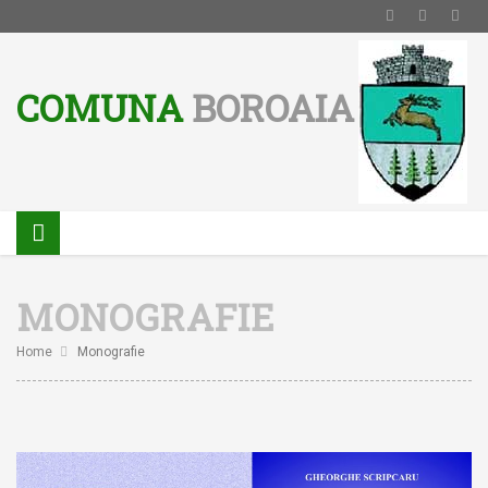
Notă:
COMUNA
BOROAIA
Acest
website
include
un
sistem
de
accesibilitate.
MONOGRAFIE
Home
Monografie