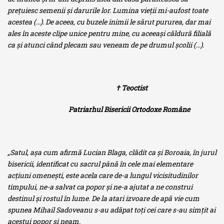
preţuiesc semenii şi darurile lor. Lumina vieţii mi-aufost toate
acestea (...). De aceea, cu buzele inimii le sărut pururea, dar mai
ales în aceste clipe unice pentru mine, cu aceeaşi căldură filială
ca şi atunci când plecam sau veneam de pe drumul şcolii (...).
† Teoctist
Patriarhul Bisericii Ortodoxe Române
„Satul, aşa cum afirmă Lucian Blaga, clădit ca şi Boroaia, în jurul
bisericii, identificat cu sacrul până în cele mai elementare
acţiuni omeneşti, este acela care de-a lungul vicisitudinilor
timpului, ne-a salvat ca popor şi ne-a ajutat a ne construi
destinul şi rostul în lume. De la atari izvoare de apă vie cum
spunea Mihail Sadoveanu s-au adăpat toţi cei care s-au simţit ai
acestui popor şi neam.