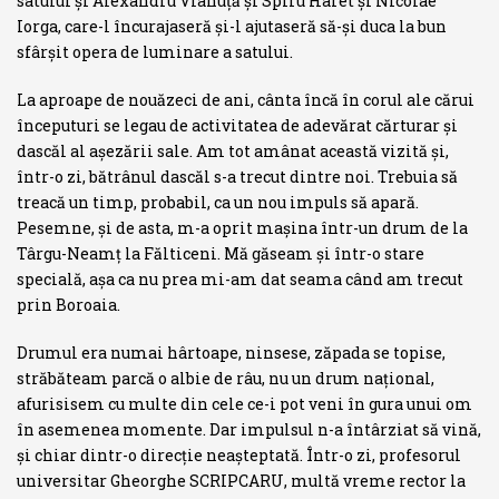
satului şi Alexandru Vlahuţă şi Spiru Haret şi Nicolae
Iorga, care-l încurajaseră şi-l ajutaseră să-şi duca la bun
sfârşit opera de luminare a satului.
La aproape de nouăzeci de ani, cânta încă în corul ale cărui
începuturi se legau de activitatea de ade­vărat cărturar şi
dascăl al aşezării sale. Am tot amânat această vizită şi,
într-o zi, bătrânul dascăl s-a trecut dintre noi. Trebuia să
treacă un timp, probabil, ca un nou impuls să apară.
Pesemne, şi de asta, m-a oprit maşina într-un drum de la
Târgu-Neamţ la Fălticeni. Mă găseam şi într-o stare
specială, aşa ca nu prea mi-am dat seama când am trecut
prin Boroaia.
Drumul era numai hârtoape, ninsese, zăpada se topise,
străbăteam parcă o albie de râu, nu un drum naţional,
afurisisem cu multe din cele ce-i pot veni în gura unui om
în asemenea momente. Dar impulsul n-a în­târziat să vină,
şi chiar dintr-o direcţie neaşteptată. Într-o zi, profesorul
universitar Gheorghe SCRIPCARU, multă vreme rector la