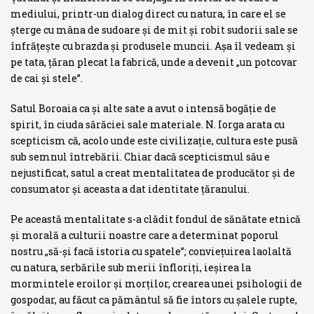
mediului, printr-un dialog direct cu natura, în care el se
şterge cu mâna de sudoare şi de mit şi robit sudorii sale se
înfrăţeşte cu brazda şi produsele muncii. Aşa îl vedeam şi
pe tata, ţăran plecat la fabrică, unde a devenit „un potcovar
de cai şi stele”.
Satul Boroaia ca şi alte sate a avut o intensă bogăţie de
spirit, în ciuda sărăciei sale materiale. N. Iorga arata cu
scepticism că, acolo unde este civilizaţie, cultura este pusă
sub semnul întrebării. Chiar dacă
scepticismul său e
nejustificat, satul a creat mentalitatea de producător şi de
consu­mator şi aceasta a dat identitate ţăranului.
Pe această mentalitate s-a clădit fondul de sănătate etnică
şi morală a culturii noastre care a determinat poporul
nostru „să-şi facă istoria cu spatele”; convieţuirea laolaltă
cu na­tura, serbările sub merii înfloriţi, ieşirea la
mormintele eroilor şi morţilor, crearea unei psihologii de
gospodar, au făcut ca pământul să fie întors cu şalele rupte,