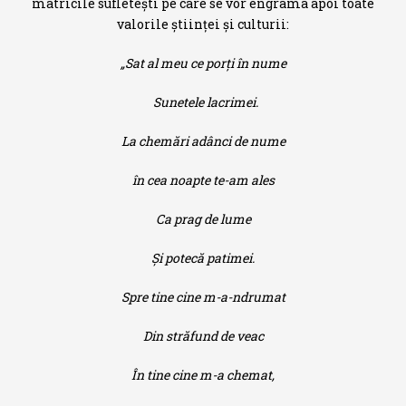
matricile sufleteşti pe care se vor engrama apoi toate
valorile ştiinţei şi culturii:
„Sat al meu ce porţi în nume
Sunetele lacrimei.
La chemări adânci de nume
în cea noapte te-am ales
Ca prag de lume
Şi potecă patimei.
Spre tine cine m-a-ndrumat
Din străfund de veac
În tine cine m-a chemat,