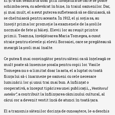
El şi-a dat seama că doar prin învăţătura de carte se poate
schimba ceva, cu adevărat în bine, în traiul oamenilor. Dar,
şi mai mult, el a avut puterea sufletească să se dăruiască, să
se cheltuiască pentru aceasta. În 1912, el şi soţia sa, au
însoţit prima lor promoţie la examenele de la şco­lile
normale de fete şi băieţi. Elevii lor au reuşit printre
primii. Toamna, învăţătoarea Maria Tomegea, a cusut
straie pentru elevele şi elevii Boroaiei, care se pregăteau să
meargă la şcoli mai înalte.
Ce putea fi mai convingător pentru săteni ca să înţeleagă ce
mult poate să însemne şcoala pentru copii lor. Vasile
Tomegea nu s-a limitat doar la asta, el a luptat cu toată
fiinţa lui să-i înarmeze pe oameni cu cele necesare
luminării lor şi unui trai mai bun. A înfiinţat o
cooperativă, a început tipărirea unei publicaţii,
„Vestitorul
satelor”,
a contribuit la înfiinţarea căminului cultural, al
cărui cor a devenit vestit încă de atunci în toată ţara.
El a transmis săte­nilor dorinţa de cunoaştere, le-a deschis