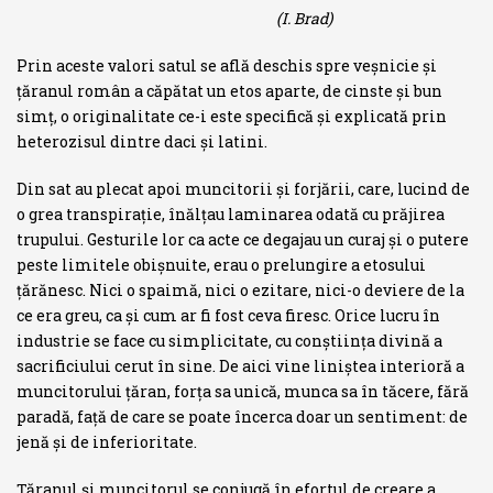
(I. Brad)
Prin aceste valori satul se află deschis spre veşnicie şi
ţăranul român a căpătat un etos aparte, de cinste şi bun
simţ, o originalitate ce-i este specifică şi explicată prin
heterozisul dintre daci şi latini.
Din sat au plecat apoi muncitorii şi forjării, care, lucind de
o grea transpiraţie, înălţau laminarea odată cu prăjirea
trupului. Gesturile lor ca acte ce degajau un curaj şi o putere
peste limitele obişnuite, erau o prelungire a etosului
ţărănesc. Nici o spaimă, nici o ezitare, nici-o deviere de la
ce era greu, ca şi cum ar fi fost ceva firesc. Orice lucru în
industrie se face cu simplicitate, cu conştiinţa divină a
sacrificiului cerut în sine. De aici vine liniştea interioră a
muncitorului ţăran, forţa sa unică, munca sa în tăcere, fără
paradă, faţă de care se poate încerca doar un sentiment: de
jenă şi de inferioritate.
Ţăranul şi muncitorul se conjugă în efortul de cre­are a