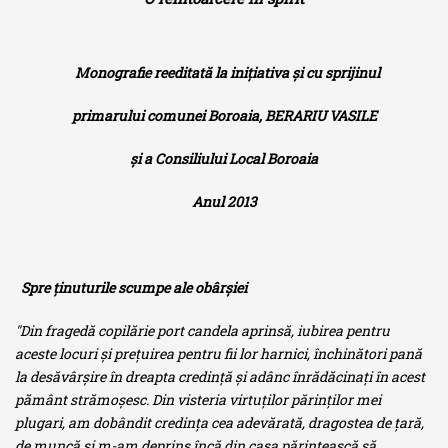
Monografie
reeditată la iniţiativa şi cu sprijinul
primarului comunei Boroaia, BERARIU VASILE
şi a Consiliului Local Boroaia
Anul 2013
Spre ţinuturile scumpe ale obârşiei
"Din fragedă copilărie port candela aprinsă, iubirea pentru
aceste locuri şi preţuirea pentru fii lor harnici, închinători pană
la desăvârşire în dreapta credinţă şi adânc înrădă­cinaţi în acest
pământ strămoşesc. Din visteria virtuţilor părinţilor mei
plugari, am dobândit credinţa cea adevărată, dragostea de ţară,
de muncă şi m-am deprins încă din casa părintească să