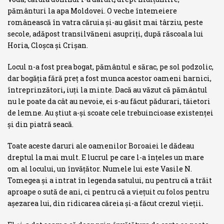
pământuri la apa Moldovei. O veche întemeiere
românească în vatra căruia şi-au găsit mai târziu, peste
secole, adăpost transilvăneni asupriţi, după răscoala lui
Horia, Cloşca şi Crişan.
Locul n-a fost prea bogat, pământul e sărac, pe sol podzolic,
dar bogă­ţia fără preţ a fost munca acestor oameni harnici,
întreprinzători
,
iuţi la minte. Dacă au văzut că pământul
nu le poate da cât au nevoie, ei s-au făcut pădurari, tăietori
de lemne. Au ştiut a-şi scoate cele trebuincioase existenţei
şi din piatră seacă.
Toate aceste daruri ale oamenilor Boroaiei le dădeau
dreptul la mai mult. E lucrul pe care l-a înţeles un mare
om al locului, un învăţător. Numele lui este Vasile N.
Tomegea şi a intrat în legenda satului, nu pentru că a trăit
aproape o sută de ani, ci pentru că a vieţuit cu folos pentru
aşezarea lui, din ridicarea căreia şi-a făcut crezul vieţii
.