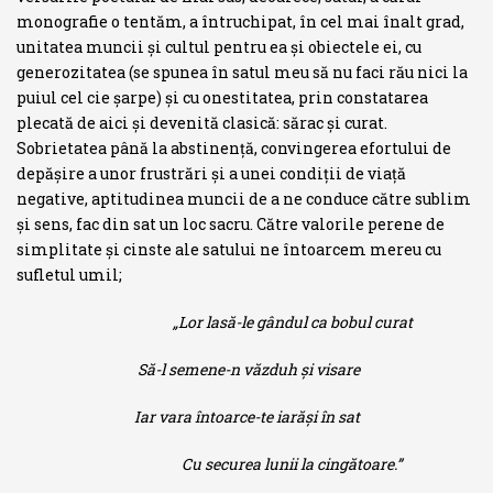
monografie o tentăm, a întruchipat, în cel mai înalt grad,
unitatea muncii şi cultul pentru ea şi obiectele ei, cu
generozitatea (se spunea în satul meu să nu faci rău nici la
puiul cel cie şarpe) şi cu onestitatea, prin constatarea
plecată de aici şi devenită clasică: sărac şi curat.
Sobrietatea până la abstinenţă, convingerea efortului de
depăşire a unor frustrări şi a unei condiţii de viaţă
negative, aptitudinea muncii de a ne conduce către sublim
şi sens, fac din sat un loc sacru. Către valorile perene de
simplitate şi cinste ale satului ne în­toarcem mereu cu
sufletul umil;
„Lor lasă-le gândul ca bobul curat
Să-l semene-n văzduh şi visare
Iar vara întoarce-te iarăşi în sat
Cu securea lunii la cingătoare.”