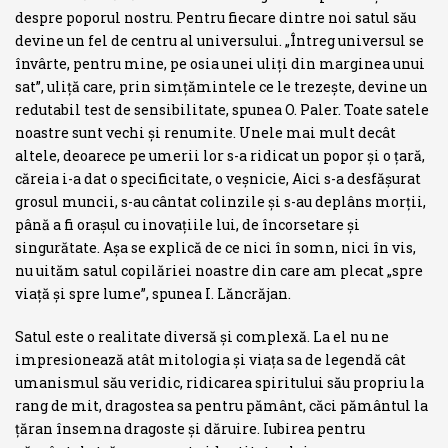
despre poporul nostru. Pentru fie­care dintre noi satul său
devine un fel de centru al universului. „Întreg universul se
învârte, pentru mine, pe osia unei uliţi din marginea unui
sat”, uliţă care, prin simţămintele ce le trezeşte, devine un
redutabil test de sensibilitate, spunea O. Paler. Toate satele
noastre sunt vechi şi renu­mite. Unele mai mult decât
altele, deoarece pe umerii lor s-a ridicat un popor şi o ţară,
căreia i-a dat o specificitate, o veşnicie, Aici s-a desfăşurat
grosul muncii, s-au cântat colinzile şi s-au deplâns morţii,
până a fi oraşul cu inovaţiile lui, de încorsetare şi
singurătate. Aşa se explică de ce nici în somn, nici în vis,
nu uităm satul copilăriei noastre din care am plecat „spre
viaţă şi spre lume”, spunea I. Lăncrăjan.
Satul este o realitate diversă şi complexă. La el nu ne
impresionează atât mitologia şi viaţa sa de legendă cât
umanismul său veridic, ridicarea spiritului său propriu la
rang de mit, dragostea sa pentru pământ, căci pământul la
ţăran însemna dragoste şi dăruire. Iubirea pentru