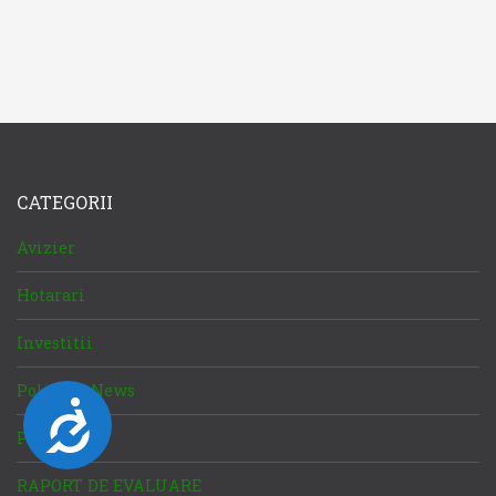
CATEGORII
Avizier
Hotarari
Investitii
Political News
Accesibilitate
Primarie
RAPORT DE EVALUARE