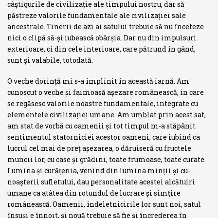
câştigurile de civilizaţie ale timpului nostru, dar să
păstreze valorile fundamentale ale civilizaţiei sale
ancestrale. Tinerii de azi ai satu­lui trebuie să nu înceteze
nici o clipă să-şi iubească obârşia. Dar nu din impulsuri
exterioare, ci din cele interioare, care pătrund în gând,
sunt şi valabile, totodată.
O veche dorinţă mi s-a împlinit în această iarnă. Am
cunoscut o veche şi faimoasă aşezare românească, în care
se regăsesc valorile noastre fun­damentale, integrate cu
elementele civilizaţiei umane. Am umblat prin acest sat,
am stat de vorbă cu oamenii şi tot timpul m-a stăpânit
senti­mentul statorniciei acestor oameni, care iubind ca
lucrul cel mai de preţ aşezarea, o dăruiseră cu fructele
muncii lor, cu case şi grădini, toate fru­moase, toate curate.
Lumina şi curăţenia, venind din lumina minţii şi cu­
noaşterii sufletului, dau personalitate acestei alcătuiri
umane ca atâtea din rotundul de lucrare şi simţire
românească. Oamenii, îndeletnicirile lor sunt noi, satul
însuşi e înnoit, şi nouă trebuie să fie şi încrederea în