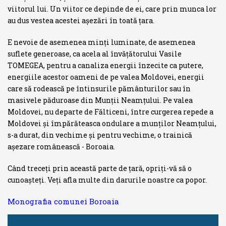
viitorul lui. Un viitor ce depinde de ei, care prin munca lor
au dus vestea acestei aşe­zări în toată ţara.
E nevoie de asemenea minţi luminate, de asemenea
suflete generoase, ca acela al învăţătorului Vasile
TOMEGEA, pentru a canaliza energii înzecite ca putere,
energiile acestor oameni de pe valea Moldovei, energii
care să rodească pe întinsurile pământurilor sau în
masivele păduroase din Munţii Neamţului. Pe valea
Moldovei, nu departe de Fălticeni, între curgerea repede a
Moldovei şi împărăteasca ondulare a munţilor Neam­ţului,
s-a durat, din vechime şi pentru vechime, o trainică
aşezare româ­nească - Boroaia.
Când treceţi prin această parte de ţară, opriţi-vă să o
cunoaşteţi. Veţi afla multe din darurile noastre ca popor.
Monografia comunei Boroaia