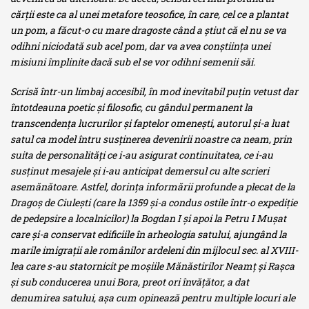
cărţii este ca al unei metafore teosofice, în care, cel ce a plantat
un pom, a făcut-o cu mare dragoste când a ştiut că el nu se va
odihni niciodată sub acel pom, dar va avea conştiinţa unei
misiuni împlinite dacă sub el se vor odihni semenii săi.
Scrisă într-un limbaj accesibil, în mod inevitabil puţin vetust dar
întotdeauna poetic şi filosofic, cu gândul permanent la
transcendenţa lucrurilor şi faptelor omeneşti, autorul şi-a luat
satul ca model întru susţinerea devenirii noastre ca neam, prin
suita de personalităţi ce i-au asigurat continuitatea, ce i-au
susţinut mesajele şi i-au anticipat demersul cu alte scrieri
asemănătoare. Astfel, dorinţa informării profunde a plecat de la
Dragoş de Ciuleşti (care la 1359 şi-a condus ostile într-o expediţie
de pedepsire a localnicilor) la Bogdan I şi apoi la Petru I Muşat
care şi-a conservat edificiile în arheologia satului, ajungând la
marile imigraţii ale românilor ardeleni din mijlocul sec. al XVIII-
lea care s-au statornicit pe moşiile Mănăstirilor Neamţ şi Raşca
şi sub conducerea unui Bora, preot ori învăţător, a dat
denumirea satului, aşa cum opinează pentru multiple locuri ale