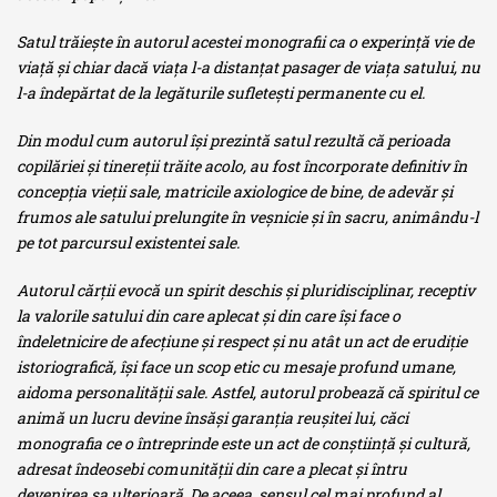
Satul trăieşte în autorul acestei monografii ca o experinţă vie de
viaţă şi chiar dacă viaţa l-a distanţat pasager de viaţa satului, nu
l-a îndepărtat de la legăturile sufleteşti permanente cu el.
Din modul cum autorul îşi prezintă satul rezultă că perioada
copilăriei şi tinereţii trăite acolo, au fost încorporate definitiv în
concepţia vieţii sale, matricile axiologice de bine, de adevăr şi
frumos
ale satului prelungite în veşnicie şi în sacru, animându-l
pe tot parcursul existentei sale.
Autorul cărţii evocă un spirit deschis şi pluridisciplinar, receptiv
la valorile satului din care aplecat şi din care îşi face o
îndeletnicire de afecţiune şi respect şi nu atât un act de erudiţie
istoriografică, îşi face un scop etic cu mesaje profund umane,
aidoma personalităţii sale. Astfel, autorul probează că spiritul ce
animă un lucru devine însăşi garanţia reuşitei lui, căci
monografia ce o întreprinde este un act de conştiinţă şi cultură,
adresat îndeosebi comunităţii din care a plecat şi întru
devenirea sa ulterioară. De aceea, sensul cel mai profund al