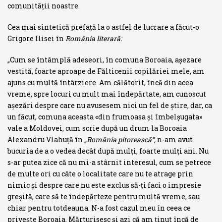
comunităţii noastre.
Cea mai sintetică prefaţă la o astfel de lucrare a făcut-o
Grigore Ilisei în
România literară:
„Cum se întâmplă adeseori, în comuna Boroaia, aşezare
vestită, foarte aproape de Fălticenii copilăriei mele, am
ajuns cu multă întârziere. Am călătorit, încă din acea
vreme, spre locuri cu mult mai îndepărtate, am cu­noscut
aşezări despre care nu avusesem nici un fel de ştire, dar, ca
un făcut, comuna aceasta «din frumoasa şi îmbelşugata»
vale a Moldovei, cum scrie după un drum la Boroaia
Alexandru Vlahuţă în
„România pito­rească”,
n-am avut
bucuria de a o vedea decât după mulţi, foarte mulţi ani. Nu
s-ar putea zice că nu mi-a stârnit interesul, cum se petrece
de multe ori cu câte o localitate care nu te atrage prin
nimic şi despre care nu este exclus să-ţi faci o impresie
greşită, care să te îndepărteze pentru multă vreme, sau
chiar pentru totdeauna. N-a fost cazul meu în ceea ce
priveşte Boroaia. Mărturisesc şi azi că am ţinut încă de