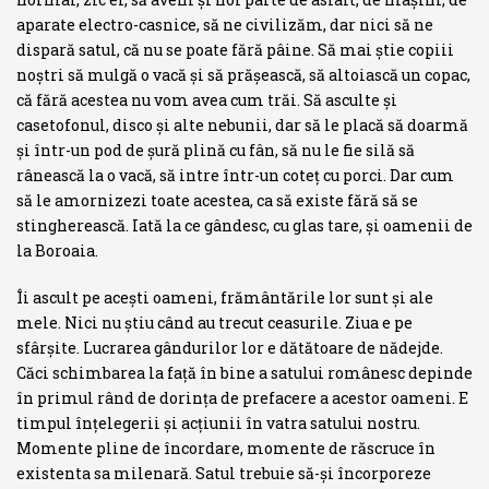
aparate electro-casnice, să ne civilizăm, dar nici să ne
dispară satul, că nu se poate fără pâine. Să mai ştie copiii
noştri să mulgă o vacă şi să prăşească, să altoiască un copac,
că fără acestea nu vom avea cum trăi. Să asculte şi
casetofonul, disco şi alte nebunii, dar să le placă să doarmă
şi într-un pod de şură plină cu fân, să nu le fie silă să
rânească la o vacă, să intre într-un coteţ cu porci. Dar cum
să le amornizezi toate acestea, ca să existe fără să se
stingherească. Iată la ce gândesc, cu glas tare, şi oamenii de
la Boroaia.
Îi ascult pe aceşti oameni, frământările lor sunt şi ale
mele. Nici nu ştiu când au trecut ceasurile. Ziua e pe
sfârşite. Lucrarea gândurilor lor e dătă­toare de nădejde.
Căci schimbarea la faţă în bine a satului românesc depinde
în primul rând de dorinţa de prefacere a acestor oameni. E
timpul înţelegerii şi acţiunii în vatra satului nostru.
Momente pline de încordare, momente de răscruce în
existenta sa milenară. Satul trebuie să-şi încorporeze