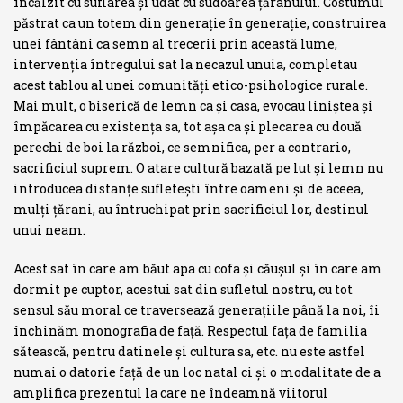
încălzit cu suflarea şi udat cu sudoarea ţăranului. Costumul
păstrat ca un totem din generaţie în generaţie, construirea
unei fântâni ca semn al trecerii prin această lume,
intervenţia întregului sat la necazul unuia, completau
acest tablou al unei comunităţi etico-psihologice rurale.
Mai mult, o biserică de lemn ca şi casa, evocau liniştea şi
împăcarea cu existenţa sa, tot aşa ca şi plecarea cu două
perechi de boi la război, ce semnifica, per a contrario,
sacrificiul suprem. O atare cultură bazată pe lut şi lemn nu
introducea distanţe sufleteşti între oameni şi de aceea,
mulţi ţă­rani, au întruchipat prin sacrificiul lor, destinul
unui neam.
Acest sat în care am băut apa cu cofa şi căuşul şi în care am
dormit pe cuptor, acestui sat din sufletul nostru, cu tot
sensul său moral ce traversează generaţiile până la noi, îi
închinăm monografia de faţă. Respectul faţa de familia
sătească, pentru datinele şi cultura sa, etc. nu este astfel
numai o datorie faţă de un loc natal ci şi o modalitate de a
amplifica pre­zentul la care ne îndeamnă viitorul