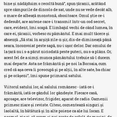
bine şi nădăjduim o recoltă bună”, spun ţăranii, arătând
spre câmpurile de dincolo de sat, unde nu se vede decât alb,
o mare de albeaţă monotonă, obositoare. Omul ştie ce-i
dedesubt, are antene care-i transmit într-un cod secret,
care, evident, îmi scapă. E limbajul vechi de când lumea, în
care ei, ţăranii, vorbesc cu pământul. E mai mult tăcere şi
absenţă. „Să stai în arşiţă zile-n şir, dis-de-dimineaţă până
seara, înconvoiat peste sapă, nu-i uşor deloc. Dar omului de
la ţară nu i s-a părut niciodată peste puteri, nu s-a plâns. Or,
acest fel de a simţi munca pământului trebuie să-l ducem
mai departe. Asta ne frământă şi pe noi la Boroaia, cum
cred că aşa ceva îi preocupă şi pe alţii, în alte sate, ba chiar
şi pe orăşeni”, îmi spune primarul satului.
Viitorul satului lor, al salului românesc - iată ce-i
frământă, iată ce gândul lor gândeşte. Fiecare casă,
aproape, are televizor, frigider, aparat de radio. Oamenii
primesc ziare şi reviste. Citesc, comentează singuri şi
laolaltă, în bătătură şi în alte poiene ca ale lui Iocan. E
normal, zic ei, să avem şi noi parte de asfalt, de maşini, de