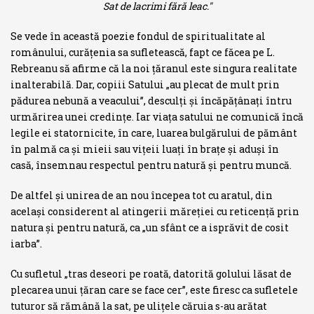
Sat de lacrimi fără leac."
Se vede în această poezie fondul de spiritualitate al
românului, curăţe­nia sa sufletească, fapt ce făcea pe L.
Rebreanu să afirme că la noi ţăranul este singura realitate
inalterabilă. Dar, copiii Satului „au plecat de mult prin
pădurea nebună a veacului”, desculţi şi încăpăţânaţi întru
urmărirea unei credinţe. Iar viaţa satului ne comunică încă
legile ei statornicite, în care, luarea bulgărului de pământ
în palmă ca şi mieii sau viţeii luaţi în braţe şi aduşi în
casă, însemnau respectul pentru natură şi pentru muncă.
De altfel şi unirea de an nou începea tot cu aratul, din
acelaşi considerent al atingerii măreţiei cu reticenţă prin
natura şi pentru natură, ca „un sfânt ce a isprăvit de cosit
iarba”.
Cu sufletul „tras deseori pe roată, datorită golului lăsat de
plecarea unui ţăran care se face cer”, este firesc ca sufletele
tuturor să rămână la sat, pe uliţele căruia s-au arătat