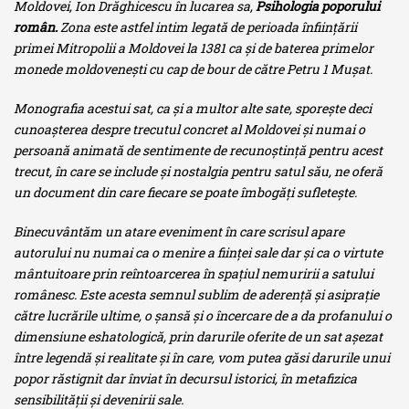
Moldovei, Ion Drăghicescu în lucarea sa,
Psihologia poporului
român.
Zona este astfel intim legată de perioada înfiinţării
primei Mitropolii a Moldovei la 1381 ca şi de baterea primelor
monede moldoveneşti cu cap de bour de către Petru 1 Muşat.
Monografia acestui sat, ca şi a multor alte sate, sporeşte deci
cunoaşterea despre trecutul concret al Moldovei şi numai o
persoană animată de sentimente de recunoştinţă pentru acest
trecut, în care se include şi nostalgia pentru satul său, ne oferă
un document din care fiecare se poate îmbogăţi sufleteşte.
Binecuvântăm un atare eveniment în care scrisul apare
autorului nu numai ca o menire a fiinţei sale dar şi ca o virtute
mântuitoare prin reîntoarcerea în spaţiul nemuririi a satului
românesc. Este acesta semnul sublim de aderenţă şi asipraţie
către lucrările ultime, o şansă şi o încercare de a da profanului o
dimensiune eshatologică, prin darurile oferite de un sat aşezat
între legendă şi realitate şi în care, vom putea găsi darurile unui
popor răstignit dar înviat în decursul istorici, în metafizica
sensibilităţii şi devenirii sale.