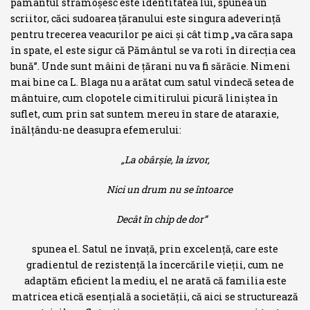
pământul strămoşesc este identitatea lui, spunea un
scriitor, căci sudoarea ţăranului este singura adeverinţă
pentru trecerea veacurilor pe aici şi cât timp „va căra sapa
în spate, el este sigur că Pământul se va roti în direcţia cea
bună”. Unde sunt mâini de ţărani nu va fi sărăcie. Nimeni
mai bine ca L. Blaga nu a arătat cum satul vindecă setea de
mântuire, cum clopotele cimi­tirului picură liniştea în
suflet, cum prin sat suntem mereu în stare de ataraxie,
înălţându-ne deasupra efemerului:
„La obârşie, la izvor,
Nici un drum nu se întoarce
Decât în chip de dor”
spunea el. Satul ne învaţă, prin excelenţă, care este
gradientul de rezistenţă la încercările vieţii, cum ne
adaptăm eficient la mediu, el ne arată că familia este
matricea etică esenţială a societăţii, că aici se structurează