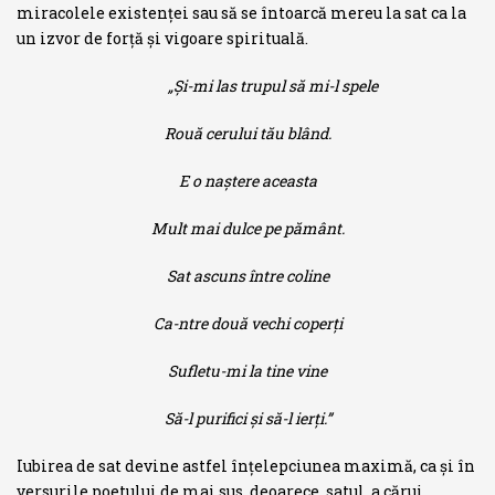
miracolele existenţei sau să se întoarcă mereu la sat ca la
un izvor de forţă şi vigoare spirituală.
„Şi-mi las trupul să mi-l spele
Rouă cerului tău blând.
E o naştere aceasta
Mult mai dulce pe pământ.
Sat ascuns între coline
Ca-ntre două vechi coperţi
Sufletu-mi la tine vine
Să-l purifici şi să-l ierţi.”
Iubirea de sat devine astfel înţelepciunea maximă, ca şi în
versurile poetului de mai sus, deoarece, satul, a cărui