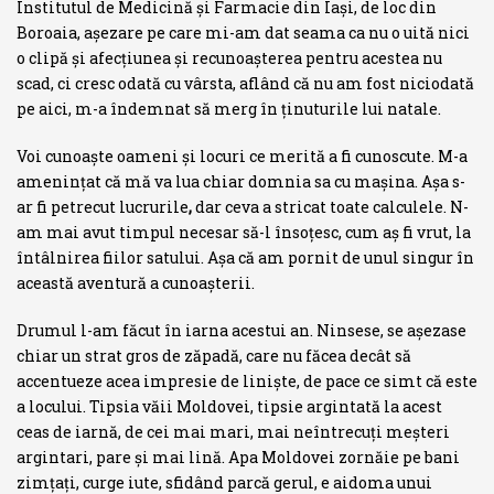
Institutul de Medicină şi Farmacie din Iaşi, de loc din
Boroaia, aşezare pe care mi-am dat seama ca nu o uită nici
o clipă şi afecţiunea şi recunoaşterea pen­tru acestea nu
scad, ci cresc odată cu vârsta, aflând că nu am fost nicio­dată
pe aici, m-a îndemnat să merg în ţinuturile lui natale.
Voi cunoaşte oameni şi locuri ce merită a fi cunoscute. M-a
ameninţat că mă va lua chiar domnia sa cu maşina. Aşa s-
ar fi petrecut lucrurile
,
dar ceva a stricat toate calculele. N-
am mai avut timpul necesar să-l însoţesc, cum aş fi vrut, la
întâlnirea fiilor satului. Aşa că am pornit de unul singur în
această aventură a cunoaşterii.
Drumul l-am făcut în iarna acestui an. Ninsese, se aşezase
chiar un strat gros de zăpadă, care nu făcea decât să
accentueze acea impresie de linişte, de pace ce simt că este
a locului. Tipsia văii Moldovei, tipsie argintată la acest
ceas de iarnă, de cei mai mari, mai neîntrecuţi meşteri
argin­tari, pare şi mai lină. Apa Moldovei zornăie pe bani
zimţaţi, curge iute, sfidând parcă gerul, e aidoma unui