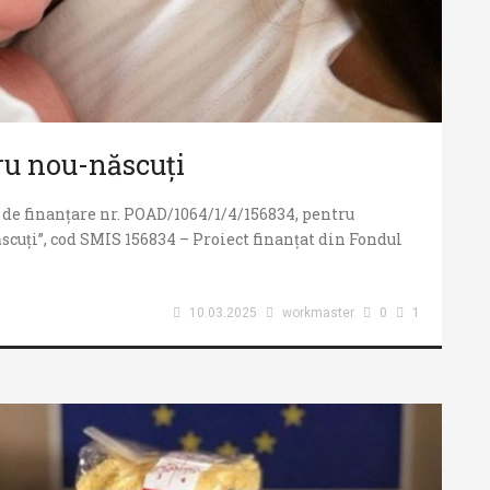
ru nou-născuți
 de finanțare nr. POAD/1064/1/4/156834, pentru
scuți”, cod SMIS 156834 – Proiect finanțat din Fondul
10.03.2025
workmaster
0
1