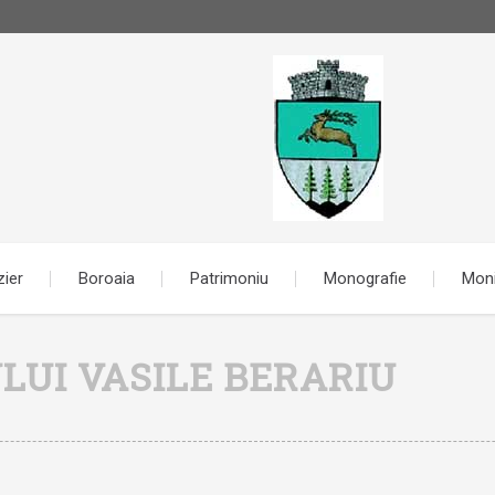
zier
Boroaia
Patrimoniu
Monografie
Moni
UI VASILE BERARIU