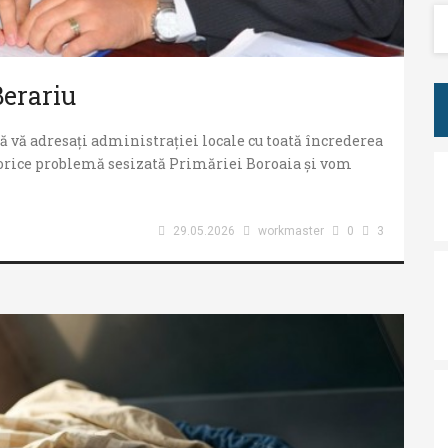
Berariu
 să vă adresați administrației locale cu toată încrederea
 orice problemă sesizată Primăriei Boroaia și vom
29.05.2026
workmaster
0
3