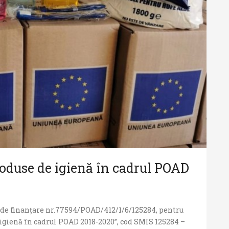
oduse de igienă în cadrul POAD
 de finanțare nr.77594/POAD/412/1/6/125284, pentru
 igienă în cadrul POAD 2018-2020”, cod SMIS 125284 –