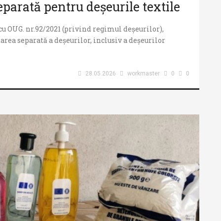
parată pentru deșeurile textile
cu OUG. nr.92/2021 (privind regimul deșeurilor),
area separată a deșeurilor, inclusiv a deșeurilor
28.05.2026
workmaster
0
0