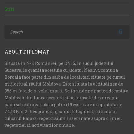
Stiri
ABOUT DIPLOMAT
Situata în N-E României, pe DN15, în sudul judetului
Suceava, la granita acestuia cu judetul Neamt, comuna
Boroaia face parte din salba de localitati situate pe cursul
mijlociu al râului Moldova. Este situata la altitudinea de
355 m fata de nivelul marii. Se întinde pe partea dreapta a
Moldovei din lunca acesteia si pe terasele din dreapta
pâna sub culmea subcarpatica Plesu si are o suprafata de
74,13 Km 2 . Geografic si geomorfologic este situata în
culuarul Baia cu repercusiuni însemnate asupra climei,
vegetatiei si activitatilor umane.