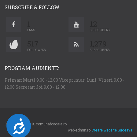
SUBSCRIBE & FOLLOW
1
12
FANS
SUBSCRIBERS
517
1,279
FOLLOWERS
SUBSCRIBERS
PROGRAM AUDIENTE:
Primar: Marti 9.00 - 12.00 Viceprimar: Luni, Vineri 9.00 -
12.00 Secretar: Joi 9.00 - 12.00
Accesibilitate
Copyright © 2019. comunaboroaia.ro
web-admin.ro
Creare website Suceava