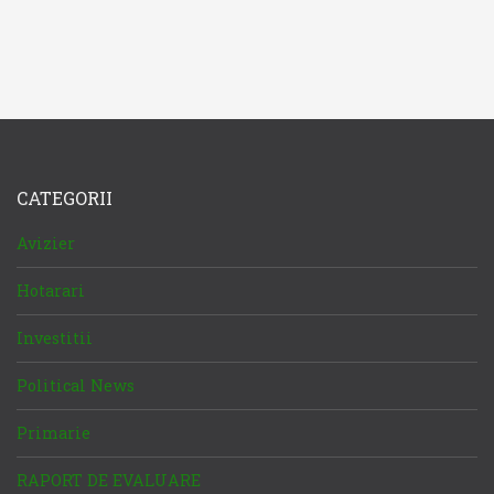
CATEGORII
Avizier
Hotarari
Investitii
Political News
Primarie
RAPORT DE EVALUARE